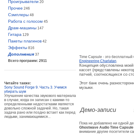
Проигрыватели
20
Прочее
246
Сэмплеры
48
Работа с голосом
45
Драм-машины
147
Гитара
129
Пакеты плагинов
42
Эффекты
816
Дополнения
37
Time Capsule - это бесплатный
Всего программ: 2911
Engineering Charlatan
.
Концепция обусловлена моей
кассет (представлены некотор
патчей, соотносящихся со ст
Этот банк очень разносторон
Читайте также:
Sony Sound Forge 9. Часть 3. Учимся
музыки.
убирать шум
Улучшение качества звукового материала
в случае, когда он записан с какими-то
определенными недостатками является
довольно сложной задачей. Но, такая
Демо-записи
задача рано или поздно встает как перед
людьми, занимающимися...
Пока не добавлено ни одной д
Ghostwave Audio Time Capsule 
внимание другие посетители са