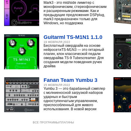
Mark3 - это mid/side лимитер с
монофоническим, стереофоническим
и расширенным режимами. Как и
предыдущие предложения DSPplug,
mark3 предназначен только для
Windows, но поддержка
Guitarml TS-M1N1 1.1.0
19 ФЕВРАЛЯ 2022
Бесплатный овердрайв на основе
нейросетиTS-M1N3 — это гитарный
плагин, клон классической педали
овердрайва TS-9 Tubescreamer. Для
создания модели поведения ручек
драйва
Fanan Team Yumbu 3
15 ФЕВРАЛЯ 2022
Yumbu 3 — это барабанный сэмплер
с молниеносной загрузкой наборов
ударных и быстрым
одноступенчатым управлением,
приспособленный для живого
использования. В новой версии
ВСЕ ПРОГРАММЫ/ПЛАГИНЫ