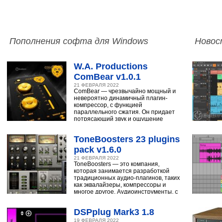
Пополнения софта для Windows
Новос
W.A. Productions
ComBear v1.0.1
21 ФЕВРАЛЯ 2022
ComBear — чрезвычайно мощный и
невероятно динамичный плагин-
компрессор, с функцией
параллельного сжатия. Он придает
потрясающий звук и ощущение
ударным, синтезатору,
ToneBoosters 23 plugins
pack v1.6.0
21 ФЕВРАЛЯ 2022
ToneBoosters — это компания,
которая занимается разработкой
традиционных аудио-плагинов, таких
как эквалайзеры, компрессоры и
многое другое. Аудиоинструменты, с
помощью
DSPplug Mark3 1.8
19 ФЕВРАЛЯ 2022