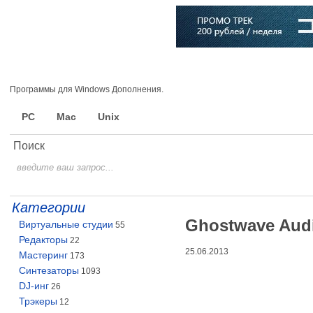
Главная
Софт
Музыка
Статьи
Музыканты
Словарь
Программы для Windows Дополнения.
PC
Mac
Unix
Поиск
Категории
Ghostwave Audi
Виртуальные студии
55
Редакторы
22
25.06.2013
Мастеринг
173
Синтезаторы
1093
DJ-инг
26
Трэкеры
12