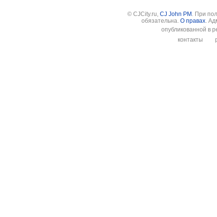
© CJCity.ru,
CJ John PM
. При по
обязательна.
О правах
. А
опубликованной в р
контакты