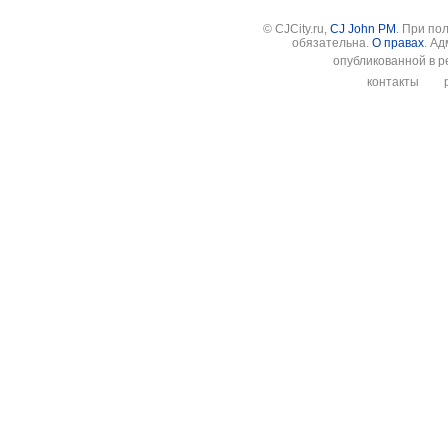
© CJCity.ru,
CJ John PM
. При по
обязательна.
О правах
. А
опубликованной в р
контакты