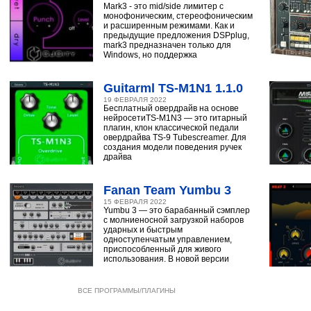
Mark3 - это mid/side лимитер с
монофоническим, стереофоническим
и расширенным режимами. Как и
предыдущие предложения DSPplug,
mark3 предназначен только для
Windows, но поддержка
Guitarml TS-M1N1 1.1.0
19 ФЕВРАЛЯ 2022
Бесплатный овердрайв на основе
нейросетиTS-M1N3 — это гитарный
плагин, клон классической педали
овердрайва TS-9 Tubescreamer. Для
создания модели поведения ручек
драйва
Fanan Team Yumbu 3
15 ФЕВРАЛЯ 2022
Yumbu 3 — это барабанный сэмплер
с молниеносной загрузкой наборов
ударных и быстрым
одноступенчатым управлением,
приспособленный для живого
использования. В новой версии
ВСЕ ПРОГРАММЫ/ПЛАГИНЫ