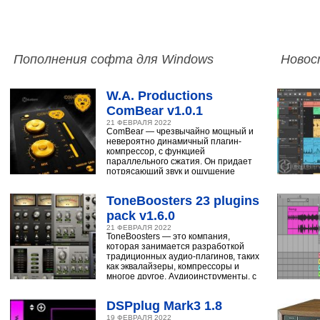
Пополнения софта для Windows
Новос
W.A. Productions
ComBear v1.0.1
21 ФЕВРАЛЯ 2022
ComBear — чрезвычайно мощный и
невероятно динамичный плагин-
компрессор, с функцией
параллельного сжатия. Он придает
потрясающий звук и ощущение
ударным, синтезатору,
ToneBoosters 23 plugins
pack v1.6.0
21 ФЕВРАЛЯ 2022
ToneBoosters — это компания,
которая занимается разработкой
традиционных аудио-плагинов, таких
как эквалайзеры, компрессоры и
многое другое. Аудиоинструменты, с
помощью
DSPplug Mark3 1.8
19 ФЕВРАЛЯ 2022