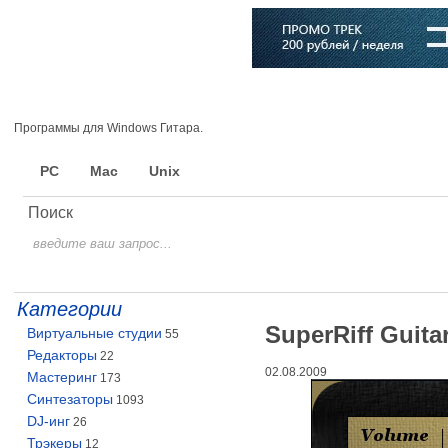
Главная
Софт
Музыка
Статьи
Музыканты
Словарь
Программы для Windows Гитара.
PC
Mac
Unix
Поиск
Категории
SuperRiff Guita
Виртуальные студии
55
Редакторы
22
02.08.2009
Мастеринг
173
Синтезаторы
1093
DJ-инг
26
Трэкеры
12