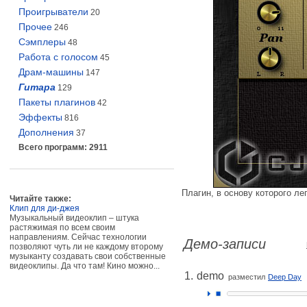
Проигрыватели
20
Прочее
246
Сэмплеры
48
Работа с голосом
45
Драм-машины
147
Гитара
129
Пакеты плагинов
42
Эффекты
816
Дополнения
37
Всего программ: 2911
Плагин, в основу которого л
Читайте также:
Клип для ди-джея
Музыкальный видеоклип – штука
растяжимая по всем своим
направлениям. Сейчас технологии
Демо-записи
позволяют чуть ли не каждому второму
музыканту создавать свои собственные
видеоклипы. Да что там! Кино можно...
1.
demo
разместил
Deep Day